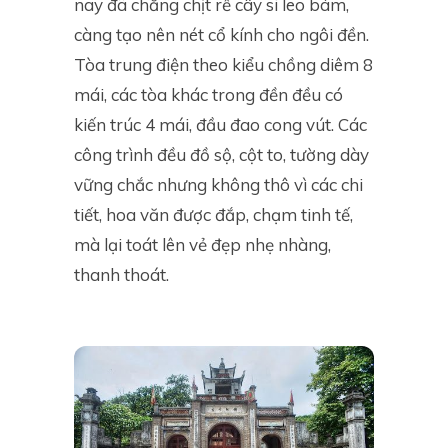
nay đã chằng chịt rễ cây si leo bám,
càng tạo nên nét cổ kính cho ngôi đền.
Tòa trung điện theo kiểu chồng diêm 8
mái, các tòa khác trong đền đều có
kiến trúc 4 mái, đầu đao cong vút. Các
công trình đều đồ sộ, cột to, tường dày
vững chắc nhưng không thô vì các chi
tiết, hoa văn được đắp, chạm tinh tế,
mà lại toát lên vẻ đẹp nhẹ nhàng,
thanh thoát.