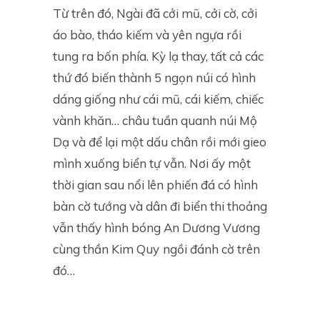
Từ trên đó, Ngài đã cởi mũ, cởi cờ, cởi
áo bào, tháo kiếm và yên ngựa rồi
tung ra bốn phía. Kỳ lạ thay, tất cả các
thứ đó biến thành 5 ngọn núi có hình
dáng giống như cái mũ, cái kiếm, chiếc
vành khăn… châu tuần quanh núi Mộ
Dạ và để lại một dấu chân rồi mới gieo
mình xuống biển tự vẫn. Nơi ấy một
thời gian sau nổi lên phiến đá có hình
bàn cờ tướng và dân đi biển thi thoảng
vẫn thấy hình bóng An Dương Vương
cùng thần Kim Quy
ngồi đánh cờ trên
đó…