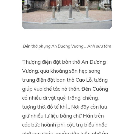
Đền thờ phụng An Dương Vương _ Ảnh sưu tầm
Thượng điện đặt bàn thờ
An Dương
Vương
, qua khoảng sân hẹp sang
trung điện đặt ban thờ Cao Lỗ, tướng
giúp vua chế tác nỏ thần.
Đền Cuông
có nhiều di vật quý: trống, chiêng,
tượng thờ, đồ tế khí… Nơi đây còn lưu
giữ nhiều tư liệu bằng chữ Hán trên
các bức hoành phi, cột, trụ biểu nhắc
nhở con cháu, muôn dân luôn nhớ ân