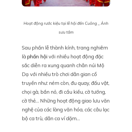
Hoạt động rước kiệu tại lễ hội đền Cuông _ Ảnh
sưu tầm
Sau phần lễ thành kính, trang nghiêm
là
phần hội
với nhiều hoạt động đặc
sắc diễn ra xung quanh chân núi Mộ
Dạ
với nhiều trò chơi dân gian cổ
truyền như: ném còn, đu quay, đấu vật,
chọi gà, bắn nỏ, đi cầu kiều, cờ tướng,
cờ thẻ… Những hoạt động giao lưu văn
nghệ của các làng văn hóa, các câu lạc
bộ ca trù, dân ca ví dặm…