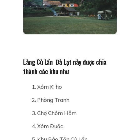
Làng Cù Lần Đà Lạt này được chia
thành các khu như
Xóm K’ ho
Phòng Tranh
Chợ Chồm Hổm
Xóm Đuốc
Khu Bảo Tồn Cù Lần