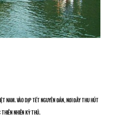
IỆT NAM. VÀO DỊP TẾT NGUYÊN ĐÁN, NƠI ĐÂY THU HÚT
THIÊN NHIÊN KỲ THÚ.