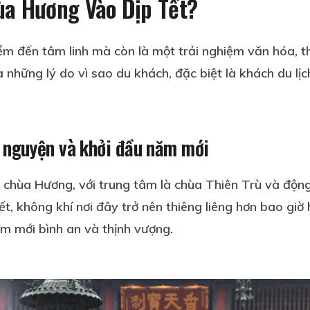
hùa Hương Vào Dịp Tết?
m đến tâm linh mà còn là một trải nghiệm văn hóa, th
những lý do vì sao du khách, đặc biệt là khách du lịch
u nguyện và khởi đầu năm mới
ể chùa Hương, với trung tâm là chùa Thiên Trù và độn
t, không khí nơi đây trở nên thiêng liêng hơn bao giờ 
m mới bình an và thịnh vượng.