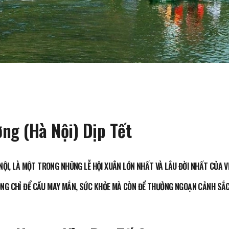
ng (Hà Nội) Dịp Tết
NỘI, LÀ MỘT TRONG NHỮNG LỄ HỘI XUÂN LỚN NHẤT VÀ LÂU ĐỜI NHẤT CỦA V
NG CHỈ ĐỂ CẦU MAY MẮN, SỨC KHỎE MÀ CÒN ĐỂ THƯỞNG NGOẠN CẢNH SẮC 