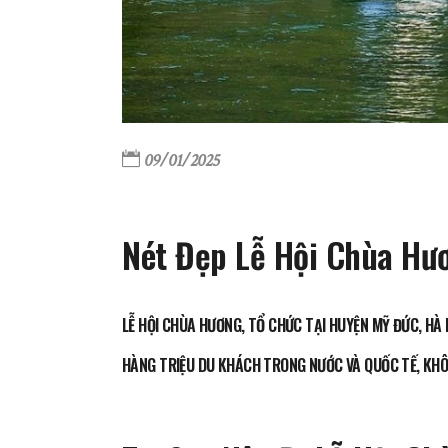
09/01/2025
Nét Đẹp Lễ Hội Chùa Hươ
LỄ HỘI CHÙA HƯƠNG, TỔ CHỨC TẠI HUYỆN MỸ ĐỨC, HÀ 
HÀNG TRIỆU DU KHÁCH TRONG NƯỚC VÀ QUỐC TẾ, KHÔ