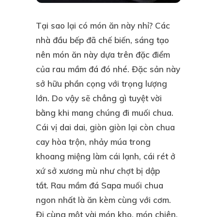
Tại sao lại có món ăn này nhỉ? Các
nhà đầu bếp đã chế biến, sáng tạo
nên món ăn này dựa trên đặc điểm
của rau mầm đá đó nhé. Đặc sản này
sở hữu phần cọng với trọng lượng
lớn. Do vậy sẽ chẳng gì tuyệt vời
bằng khi mang chúng đi muối chua.
Cái vị dai dai, giòn giòn lại còn chua
cay hòa trộn, nhảy múa trong
khoang miệng làm cái lạnh, cái rét ở
xứ sở xương mù như chợt bị dập
tắt. Rau mầm đá Sapa muối chua
ngon nhất là ăn kèm cùng với cơm.
Đi cùng một vài món kho, món chiên,