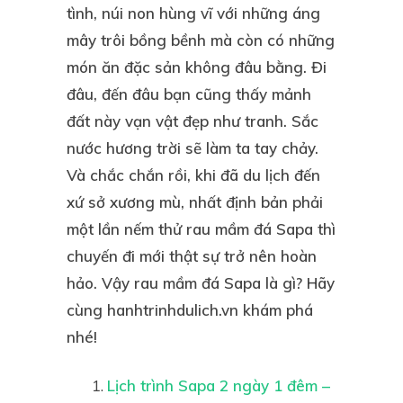
tình, núi non hùng vĩ với những áng
mây trôi bồng bềnh mà còn có những
món ăn đặc sản không đâu bằng. Đi
đâu, đến đâu bạn cũng thấy mảnh
đất này vạn vật đẹp như tranh. Sắc
nước hương trời sẽ làm ta tay chảy.
Và chắc chắn rồi, khi đã du lịch đến
xứ sở xương mù, nhất định bản phải
một lần nếm thử
rau mầm đá Sapa
thì
chuyến đi mới thật sự trở nên hoàn
hảo. Vậy
rau mầm đá Sapa
là gì? Hãy
cùng hanhtrinhdulich.vn khám phá
nhé!
Lịch trình Sapa 2 ngày 1 đêm –