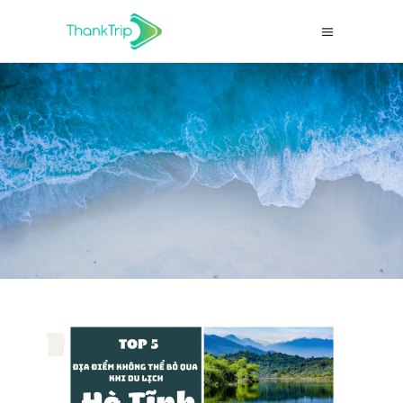
,
,
,