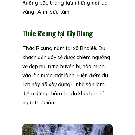
Ruộng bậc thang tựa những dải lụa
vàng_Ảnh: sưu tầm
Thác R’cung tại Tây Giang
Thác R’cung
nằm tại xã Bhalêê. Du
khách đến đây sẽ được chiêm ngưỡng
vẻ đẹp núi rừng huyền bí, hòa mình
vào làn nước mát lành. Hiện điểm du
lịch này đã xây dựng 6 nhà sàn làm
điểm dừng chân cho du khách nghỉ
ngơi, thư giãn.