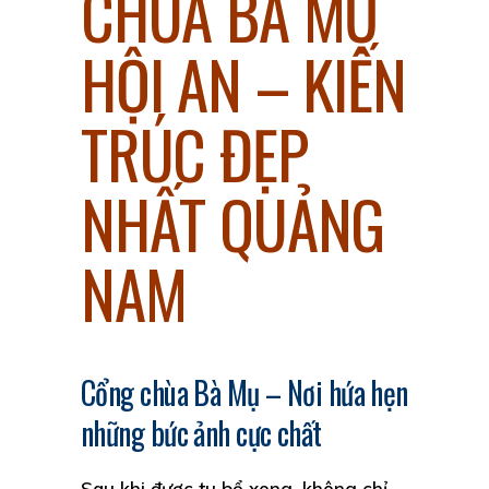
CHÙA BÀ MỤ
HỘI AN – KIẾN
TRÚC ĐẸP
NHẤT QUẢNG
NAM
Cổng chùa Bà Mụ – Nơi hứa hẹn
những bức ảnh cực chất
Sau khi được tu bổ xong, không chỉ