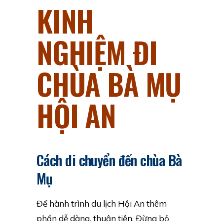
KINH
NGHIỆM ĐI
CHÙA BÀ MỤ
HỘI AN
Cách di chuyển đến chùa Bà
Mụ
Để hành trình
du lịch Hội An
thêm
phần dễ dàng, thuận tiện. Đừng bỏ