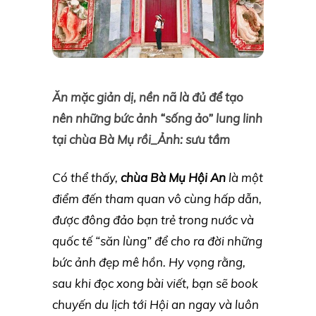
Ăn mặc giản dị, nền nã là đủ để tạo
nên những bức ảnh “sống ảo” lung linh
tại chùa Bà Mụ rồi_Ảnh: sưu tầm
Có thể thấy,
chùa Bà Mụ Hội An
là một
điểm đến tham quan vô cùng hấp dẫn,
được đông đảo bạn trẻ trong nước và
quốc tế “săn lùng” để cho ra đời những
bức ảnh đẹp mê hồn. Hy vọng rằng,
sau khi đọc xong bài viết, bạn sẽ book
chuyến du lịch tới Hội an ngay và luôn