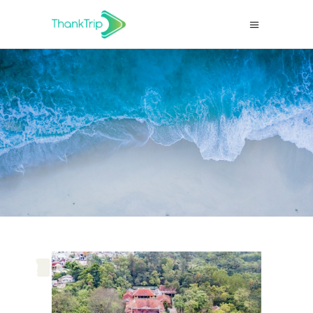
,
,
,