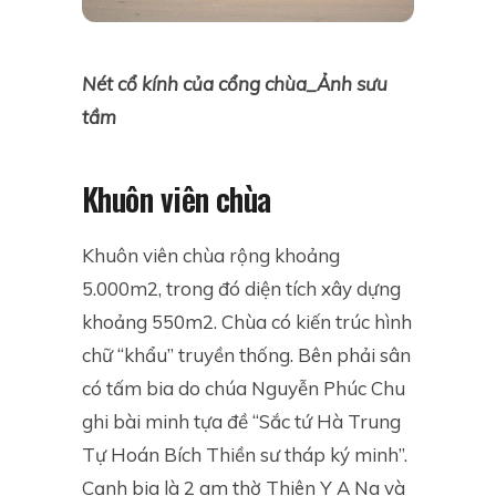
Nét cổ kính của cổng chùa_Ảnh sưu
tầm
Khuôn viên chùa
Khuôn viên chùa rộng khoảng
5.000m
2
, trong đó diện tích xây dựng
khoảng 550m
2
. Chùa có kiến trúc hình
chữ “khẩu” truyền thống. Bên phải sân
có tấm bia do chúa Nguyễn Phúc Chu
ghi bài minh tựa đề “Sắc tứ Hà Trung
Tự Hoán Bích Thiền sư tháp ký minh”.
Cạnh bia là 2 am thờ Thiên Y A Na và